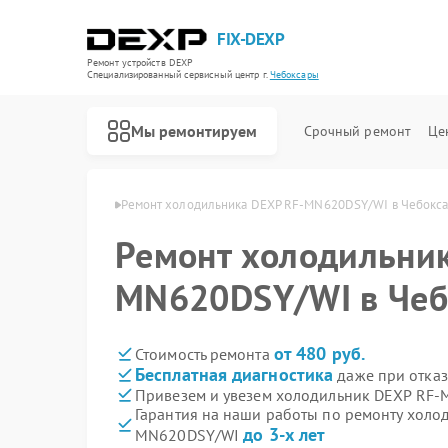
FIX-DEXP
Ремонт устройств DEXP
Специализированный cервисный центр г.
Чебоксары
Мы ремонтируем
Срочный ремонт
Це
 DEXP в Чебоксарах
Ремонт холодильника DEXP RF-MN620DSY/WI в Чебокс
Ремонт холодильник
MN620DSY/WI в Чеб
от 480 руб.
Стоимость ремонта
Бесплатная диагностика
даже при отказ
Привезем и увезем холодильник DEXP RF
Гарантия на наши работы по ремонту холо
до 3-х лет
MN620DSY/WI
Ремонт водонагревателей DEXP
Ремонт роботов-пылесосов DEXP
Ремонт стиральных машин DEXP
Ремонт электросамокатов DEXP
Ремонт видеорегистраторов DEXP