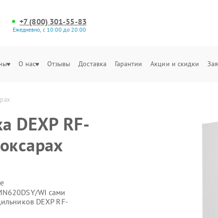
+7 (800) 301-55-83
Ежедневно, с 10:00 до 20:00
ны
О нас
Отзывы
Доставка
Гарантии
Акции и скидки
Зая
арах
а DEXP RF-
оксарах
е
-MN620DSY/WI сами
дильников DEXP RF-