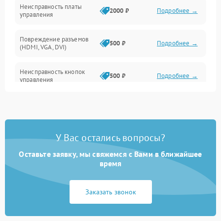
Неисправность платы
2000 ₽
Подробнее →
управления
Повреждение разъемов
500 ₽
Подробнее →
(HDMI, VGA, DVI)
Неисправность кнопок
500 ₽
Подробнее →
управления
Поломка инвертора
1500 ₽
Подробнее →
Повреждение кабеля
500 ₽
Подробнее →
У Вас остались вопросы?
питания
Оставьте заявку, мы свяжемся с Вами в ближайшее
Неисправность системы
время
1000 ₽
Подробнее →
защиты от перегрузок
Заказать звонок
Поломка системы
автоматического
1000 ₽
Подробнее →
отключения