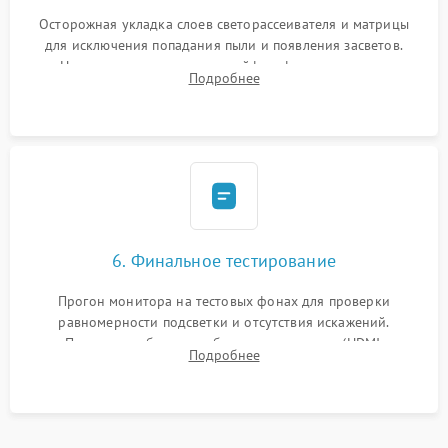
Осторожная укладка слоев светорассеивателя и матрицы
для исключения попадания пыли и появления засветов.
Надежное подключение шлейфов, фиксация плат и
Подробнее
аккуратное защелкивание пластикового корпуса монитора.
6. Финальное тестирование
Прогон монитора на тестовых фонах для проверки
равномерности подсветки и отсутствия искажений.
Проверка работоспособности всех портов (HDMI,
Подробнее
DisplayPort, VGA) и кнопок управления под нагрузкой в
течение пары часов.