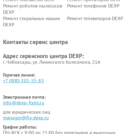
Ремонт роботов-пылесосов
Ремонт телефонов DEXP
DEXP
Ремонт стиральных машин
Ремонт телевизоров DEXP
DEXP
Ремонт холодильников DEXP
Ремонт электросамокатов
DEXP
Контакты сервис центра
Ремонт серверов DEXP
Ремонт мини пк DEXP
Адрес сервисного центра DEXP:
г. Чебоксары, ул. Ленинского Комсомола, 21А
Горячая линия:
+7 (800) 301-55-83
Электронная почта:
info@dexp-fixim.ru
для юридических лиц
manager@fix-dexp.ru
График работы:
ПН-ВСК с 9:00 до 21:00 без перерывов и выходных