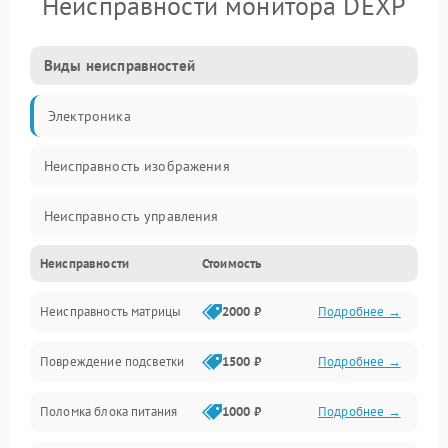
Неисправности монитора DEXP
Виды неисправностей
Электроника
Неисправность изображения
Неисправность управления
Неисправности
Стоимость
Неисправность интерфейсов
Неисправность матрицы
2000 ₽
Подробнее →
Прочие неисправности
Повреждение подсветки
1500 ₽
Подробнее →
Неисправность звука
Поломка блока питания
1000 ₽
Подробнее →
Механические повреждения