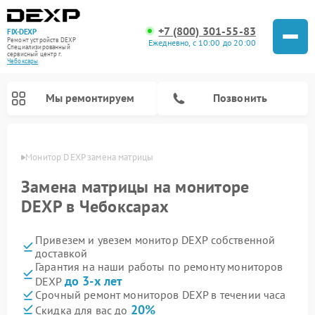
+7 (800) 301-55-83
FIX-DEXP
Ремонт устройств DEXP
Ежедневно, с 10:00 до 20:00
Специализированный
cервисный центр г.
Чебоксары
Мы ремонтируем
Позвонить
сарах
Монитор DEXP замена матрицы
Замена матрицы на мониторе
DEXP в Чебоксарах
Привезем и увезем монитор DEXP собственной
доставкой
Гарантия на наши работы по ремонту мониторов
до 3-х лет
DEXP
Ремонт электросамокатов DEXP
Ремонт роботов-пылесосов DEXP
Ремонт стиральных машин DEXP
Ремонт видеорегистраторов DEXP
Срочный ремонт мониторов DEXP в течении часа
20%
Скидка для вас до