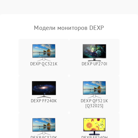
Неисправность системы
защиты от короткого
1000 ₽
Подробнее →
замыкания
Модели мониторов DEXP
Повреждение системы
1000 ₽
Подробнее →
защиты от перегрева
Неисправность системы
защиты от
1000 ₽
Подробнее →
DEXP QC321K
DEXP UF270I
перенапряжения
Неисправность системы
1000 ₽
Подробнее →
защиты от замыкания
Повреждение системы
DEXP FF240K
DEXP QF321K
1000 ₽
Подробнее →
защиты от перегрузок
[Q3202S]
Неисправность системы
1000 ₽
Подробнее →
защиты от перегрева
DEXP FC320K
DEXP FF240H