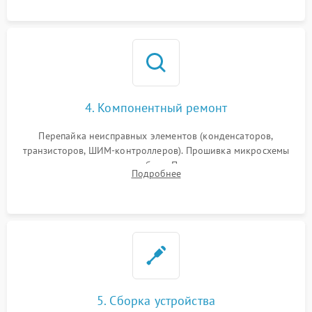
4. Компонентный ремонт
Перепайка неисправных элементов (конденсаторов,
транзисторов, ШИМ-контроллеров). Прошивка микросхемы
памяти при программных сбоях. При поломке подсветки —
Подробнее
разборка матрицы и замена выгоревших светодиодов.
5. Сборка устройства