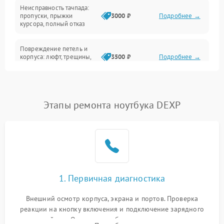
Неисправность тачпада:
Сеть и интернет
пропуски, прыжки
3000 ₽
Подробнее →
курсора, полный отказ
Система охлаждения
Повреждение петель и
корпуса: люфт, трещины,
3500 ₽
Подробнее →
деформация
Проблемы аккумулятора:
быстрая разрядка,
2500 ₽
Подробнее →
Этапы ремонта ноутбука DEXP
невозможность зарядки,
вздутие
Неисправность зарядного
устройства или разъёма
2000 ₽
Подробнее →
питания
1. Первичная диагностика
Перегрев из‑за пыли,
износа термопасты или
2500 ₽
Подробнее →
неисправности кулера
Внешний осмотр корпуса, экрана и портов. Проверка
реакции на кнопку включения и подключение зарядного
устройства. Оценка потребления тока с помощью
Выход из строя SSD или