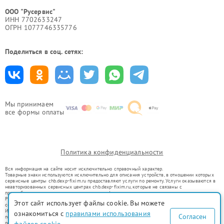
ООО "Русервис"
ИНН 7702633247
ОГРН 1077746335776
Поделиться в соц. сетях:
Мы принимаем
все формы оплаты
Политика конфиденциальности
Вся информация на сайте носит исключительно справочный характер.
Товарные знаки используются исключительно для описания устройств, в отношении которых
сервисные центры chb.dexp-fixim.ru предоставляют услуги по ремонту. Услуги оказываются в
неавторизованных сервисных центрах chb.dexp-fixim.ru, которые не связаны с
правообладателями товарных знаков или их официальными представителями.
Ремонт осуществляется для устройств, уже введенных в гражданский оборот в соответствии
Этот сайт использует файлы cookie. Вы можете
со статьей 1487 ГК РФ.
Использование товарных знаков не преследует цели индивидуализации услуг или введения
ознакомиться с
правилами использования
Согласен
потребителей в заблуждение, а служит для информирования о предоставляемых услугах по
ремонту техники указанных брендов.