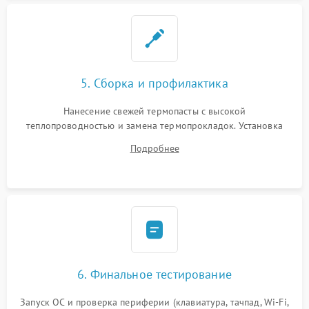
5. Сборка и профилактика
Нанесение свежей термопасты с высокой
теплопроводностью и замена термопрокладок. Установка
системы охлаждения, подключение всех внутренних
Подробнее
шлейфов, модулей памяти и накопителей. Предварительная
сборка корпуса.
6. Финальное тестирование
Запуск ОС и проверка периферии (клавиатура, тачпад, Wi-Fi,