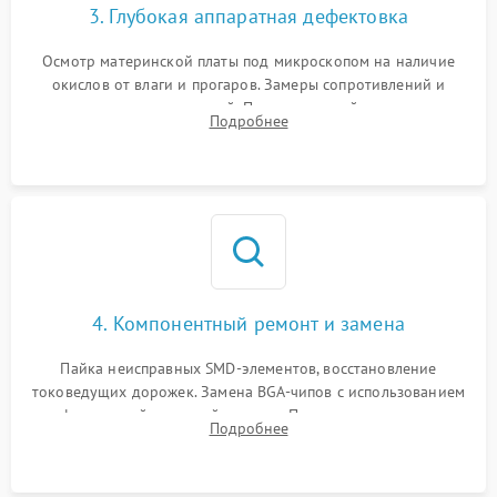
3. Глубокая аппаратная дефектовка
Осмотр материнской платы под микроскопом на наличие
окислов от влаги и прогаров. Замеры сопротивлений и
дежурных напряжений. Проверка цепей питания,
Подробнее
мультиконтроллера, процессора и видеочипа.
4. Компонентный ремонт и замена
Пайка неисправных SMD-элементов, восстановление
токоведущих дорожек. Замена BGA-чипов с использованием
инфракрасной паяльной станции. Прошивка микросхемы
Подробнее
BIOS или замена поврежденных портов USB