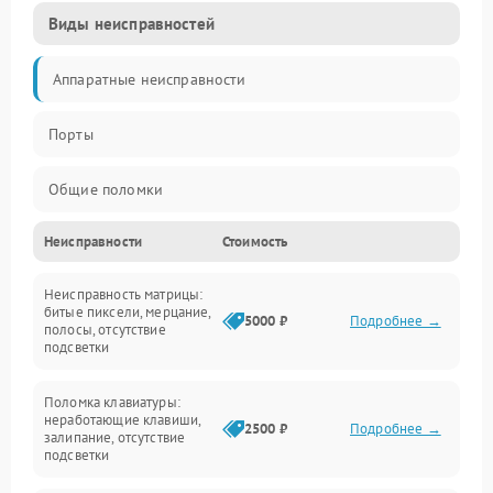
Виды неисправностей
Аппаратные неисправности
Порты
Общие поломки
Неисправности
Стоимость
Устройства
Неисправность матрицы:
Программные ошибки
битые пиксели, мерцание,
5000 ₽
Подробнее →
полосы, отсутствие
подсветки
Электрические и системные сбои
Поломка клавиатуры:
Интерфейсные проблемы
неработающие клавиши,
2500 ₽
Подробнее →
залипание, отсутствие
подсветки
Батарея