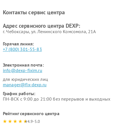
Ремонт холодильников DEXP
Ремонт электросамокатов
DEXP
Контакты сервис центра
Ремонт серверов DEXP
Ремонт мини пк DEXP
Адрес сервисного центра DEXP:
г. Чебоксары, ул. Ленинского Комсомола, 21А
Горячая линия:
+7 (800) 301-55-83
Электронная почта:
info@dexp-fixim.ru
для юридических лиц
manager@fix-dexp.ru
График работы:
ПН-ВСК с 9:00 до 21:00 без перерывов и выходных
Рейтинг сервисного центра
4.9-5.0