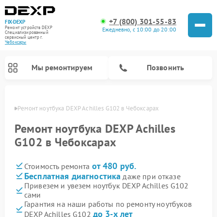
+7 (800) 301-55-83
FIX-DEXP
Ремонт устройств DEXP
Ежедневно, с 10:00 до 20:00
Специализированный
cервисный центр г.
Чебоксары
Мы ремонтируем
Позвонить
сарах
Ремонт ноутбука DEXP Achilles G102 в Чебоксарах
Ремонт ноутбука DEXP Achilles
G102 в Чебоксарах
от 480 руб.
Стоимость ремонта
Бесплатная диагностика
даже при отказе
Привезем и увезем ноутбук DEXP Achilles G102
сами
Ремонт роботов-пылесосов DEXP
Ремонт стиральных машин DEXP
Ремонт электросамокатов DEXP
Ремонт видеорегистраторов DEXP
Гарантия на наши работы по ремонту ноутбуков
до 3-х лет
DEXP Achilles G102