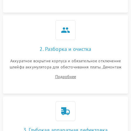
ошибки чтения,
пропадание диска
Неисправность
оперативной памяти:
2000 ₽
Подробнее →
вылеты приложений,
синие экраны
2. Разборка и очистка
Проблемы Wi‑Fi или
2500 ₽
Подробнее →
Bluetooth модулей
Аккуратное вскрытие корпуса и обязательное отключение
шлейфа аккумулятора для обесточивания платы. Демонтаж
системы охлаждения, очистка кулера от пыли и удаление
Подробнее
высохшей термопасты с кристаллов чипов.
3. Глубокая аппаратная дефектовка