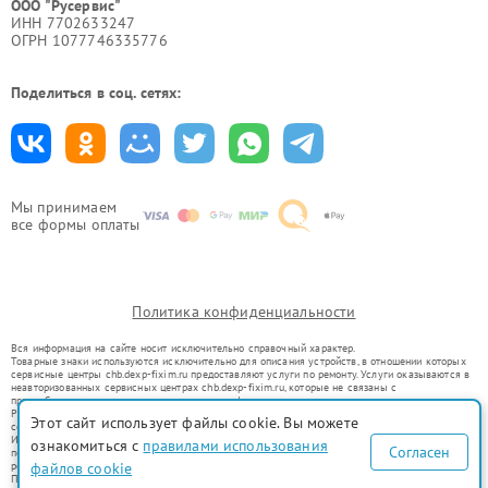
ООО "Русервис"
ИНН 7702633247
ОГРН 1077746335776
Поделиться в соц. сетях:
Мы принимаем
все формы оплаты
Политика конфиденциальности
Вся информация на сайте носит исключительно справочный характер.
Товарные знаки используются исключительно для описания устройств, в отношении которых
сервисные центры chb.dexp-fixim.ru предоставляют услуги по ремонту. Услуги оказываются в
неавторизованных сервисных центрах chb.dexp-fixim.ru, которые не связаны с
правообладателями товарных знаков или их официальными представителями.
Ремонт осуществляется для устройств, уже введенных в гражданский оборот в соответствии
Этот сайт использует файлы cookie. Вы можете
со статьей 1487 ГК РФ.
Использование товарных знаков не преследует цели индивидуализации услуг или введения
ознакомиться с
правилами использования
Согласен
потребителей в заблуждение, а служит для информирования о предоставляемых услугах по
ремонту техники указанных брендов.
файлов cookie
Представленная на сайте информация не является публичной офертой, определяемой