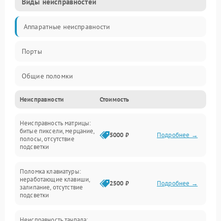
Виды неисправностей
Аппаратные неисправности
Порты
Общие поломки
Неисправности
Стоимость
Устройства
Неисправность матрицы:
Программные ошибки
битые пиксели, мерцание,
5000 ₽
Подробнее →
полосы, отсутствие
подсветки
Электрические и системные сбои
Поломка клавиатуры:
Интерфейсные проблемы
неработающие клавиши,
2500 ₽
Подробнее →
залипание, отсутствие
подсветки
Батарея
Неисправность тачпада: