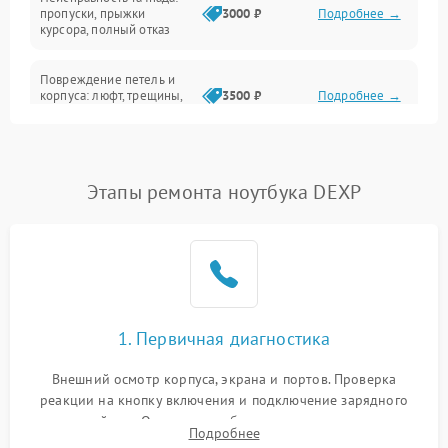
Сеть и интернет
пропуски, прыжки
3000 ₽
Подробнее →
курсора, полный отказ
Система охлаждения
Повреждение петель и
корпуса: люфт, трещины,
3500 ₽
Подробнее →
деформация
Проблемы аккумулятора:
быстрая разрядка,
2500 ₽
Подробнее →
Этапы ремонта ноутбука DEXP
невозможность зарядки,
вздутие
Неисправность зарядного
устройства или разъёма
2000 ₽
Подробнее →
питания
1. Первичная диагностика
Перегрев из‑за пыли,
износа термопасты или
2500 ₽
Подробнее →
неисправности кулера
Внешний осмотр корпуса, экрана и портов. Проверка
реакции на кнопку включения и подключение зарядного
устройства. Оценка потребления тока с помощью
Выход из строя SSD или
Подробнее
HDD: медленная загрузка,
лабораторного блока питания для локализации проблемы.
3000 ₽
Подробнее →