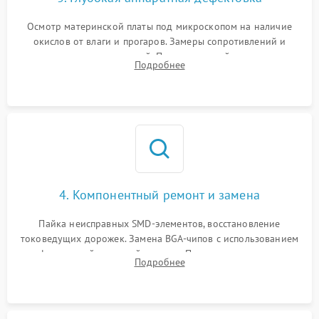
Осмотр материнской платы под микроскопом на наличие
окислов от влаги и прогаров. Замеры сопротивлений и
дежурных напряжений. Проверка цепей питания,
Подробнее
мультиконтроллера, процессора и видеочипа.
4. Компонентный ремонт и замена
Пайка неисправных SMD-элементов, восстановление
токоведущих дорожек. Замена BGA-чипов с использованием
инфракрасной паяльной станции. Прошивка микросхемы
Подробнее
BIOS или замена поврежденных портов USB