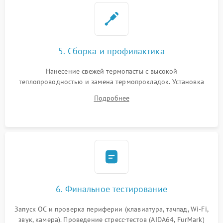
5. Сборка и профилактика
Нанесение свежей термопасты с высокой
теплопроводностью и замена термопрокладок. Установка
системы охлаждения, подключение всех внутренних
Подробнее
шлейфов, модулей памяти и накопителей. Предварительная
сборка корпуса.
6. Финальное тестирование
Запуск ОС и проверка периферии (клавиатура, тачпад, Wi-Fi,
звук, камера). Проведение стресс-тестов (AIDA64, FurMark)