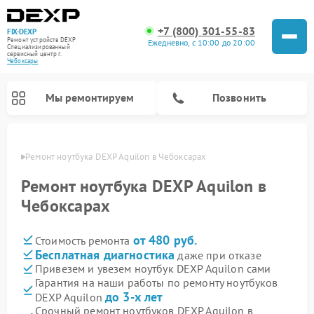
+7 (800) 301-55-83
FIX-DEXP
Ремонт устройств DEXP
Ежедневно, с 10:00 до 20:00
Специализированный
cервисный центр г.
Чебоксары
Мы ремонтируем
Позвонить
сарах
Ремонт ноутбука DEXP Aquilon в Чебоксарах
Ремонт ноутбука DEXP Aquilon в
Чебоксарах
от 480 руб.
Стоимость ремонта
Бесплатная диагностика
даже при отказе
Привезем и увезем ноутбук DEXP Aquilon сами
Гарантия на наши работы по ремонту ноутбуков
Ремонт роботов-пылесосов DEXP
Ремонт стиральных машин DEXP
Ремонт электросамокатов DEXP
Ремонт видеорегистраторов DEXP
до 3-х лет
DEXP Aquilon
Срочный ремонт ноутбуков DEXP Aquilon в