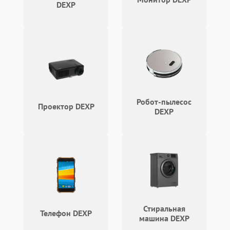
DEXP
Связь и беспроводные модули
Камера
Сенсорное управление
Проблемы с механикой
Робот-пылесос
Проектор DEXP
DEXP
Питание и аккумулятор
Кнопки и органы управления
Звук и аудио
Камеры
Стиральная
Телефон DEXP
машина DEXP
ПО