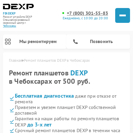
+7 (800) 301-55-83
FIX-DEXP
Ремонт устройств DEXP
Ежедневно, с 10:00 до 20:00
Специализированный
cервисный центр г.
Чебоксары
Мы ремонтируем
Позвонить
Главная
Ремонт планшетов DEXP в Чебоксарах
Ремонт планшетов
DEXP
в Чебоксарах от 500 руб.
Бесплатная диагностика
даже при отказе от
ремонта
Привезем и увезем планшет DEXP собственной
доставкой
Гарантия на наши работы по ремонту планшетов
Ремонт электросамокатов DEXP
Ремонт роботов-пылесосов DEXP
Ремонт стиральных машин DEXP
Ремонт видеорегистраторов DEXP
до 3-х лет
DEXP
Срочный ремонт планшетов DEXP в течении часа