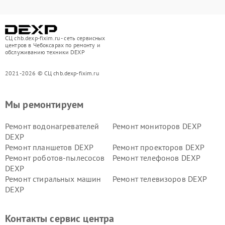
СЦ chb.dexp-fixim.ru - сеть сервисных
центров в Чебоксарах по ремонту и
обслуживанию техники DEXP
2021-2026 © СЦ chb.dexp-fixim.ru
Мы ремонтируем
Ремонт водонагревателей
Ремонт мониторов DEXP
DEXP
Ремонт планшетов DEXP
Ремонт проекторов DEXP
Ремонт роботов-пылесосов
Ремонт телефонов DEXP
DEXP
Ремонт стиральных машин
Ремонт телевизоров DEXP
DEXP
Ремонт холодильников DEXP
Ремонт электросамокатов
DEXP
Контакты сервис центра
Ремонт серверов DEXP
Ремонт мини пк DEXP