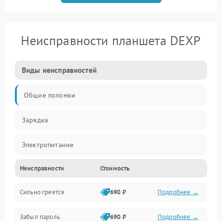
Неисправности планшета DEXP
Виды неисправностей
Общие поломки
Зарядка
Электропитание
Неисправности
Стоимость
Экран и изображение
Сильно греется
690 ₽
Подробнее →
Дисплей
Забыл пароль
690 ₽
Подробнее →
Экран (дисплей)