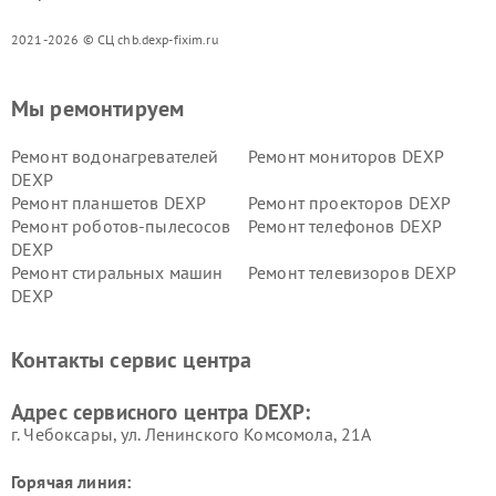
2021-2026 © СЦ chb.dexp-fixim.ru
Мы ремонтируем
Ремонт водонагревателей
Ремонт мониторов DEXP
DEXP
Ремонт планшетов DEXP
Ремонт проекторов DEXP
Ремонт роботов-пылесосов
Ремонт телефонов DEXP
DEXP
Ремонт стиральных машин
Ремонт телевизоров DEXP
DEXP
Ремонт холодильников DEXP
Ремонт электросамокатов
DEXP
Контакты сервис центра
Ремонт серверов DEXP
Ремонт мини пк DEXP
Адрес сервисного центра DEXP:
г. Чебоксары, ул. Ленинского Комсомола, 21А
Горячая линия: