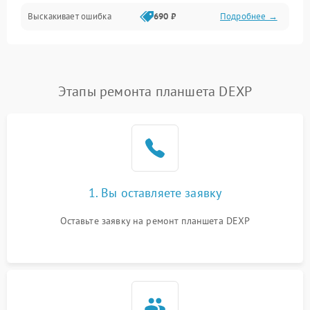
Выскакивает ошибка
690 ₽
Подробнее →
Перегрев и нестабильная работа
Влага и механические повреждения
Сеть и интернет
Этапы ремонта планшета DEXP
Зарядка и разъёмы
Программные сбои
1. Вы оставляете заявку
Память и данные
Оставьте заявку на ремонт планшета DEXP
Режим работы
Связь и беспроводные модули
Камера