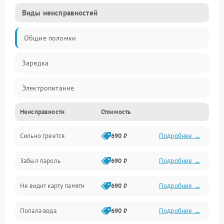
Виды неисправностей
Общие поломки
Зарядка
Электропитание
Неисправности
Стоимость
Экран и изображение
Сильно греется
690 ₽
Подробнее →
Дисплей
Забыл пароль
690 ₽
Подробнее →
Экран (дисплей)
Не видит карту памяти
690 ₽
Подробнее →
Связь
Попала вода
690 ₽
Подробнее →
Разговор (микрофон, динамик)