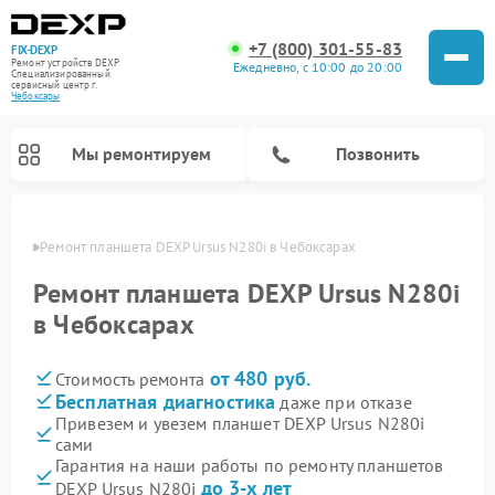
+7 (800) 301-55-83
FIX-DEXP
Ремонт устройств DEXP
Ежедневно, с 10:00 до 20:00
Специализированный
cервисный центр г.
Чебоксары
Мы ремонтируем
Позвонить
сарах
Ремонт планшета DEXP Ursus N280i в Чебоксарах
Ремонт планшета DEXP Ursus N280i
в Чебоксарах
от 480 руб.
Стоимость ремонта
Бесплатная диагностика
даже при отказе
Привезем и увезем планшет DEXP Ursus N280i
сами
Ремонт электросамокатов DEXP
Ремонт роботов-пылесосов DEXP
Ремонт стиральных машин DEXP
Ремонт видеорегистраторов DEXP
Гарантия на наши работы по ремонту планшетов
до 3-х лет
DEXP Ursus N280i