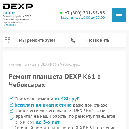
+7 (800) 301-55-83
FIX-DEXP
Ремонт устройств DEXP
Ежедневно, с 10:00 до 20:00
Специализированный
cервисный центр г.
Чебоксары
Мы ремонтируем
Позвонить
сарах
Ремонт планшета DEXP K61 в Чебоксарах
Ремонт планшета DEXP K61 в
Чебоксарах
от 480 руб.
Стоимость ремонта
Бесплатная диагностика
даже при отказе
Привезем и увезем планшет DEXP K61 сами
Гарантия на наши работы по ремонту планшетов
Ремонт электросамокатов DEXP
Ремонт роботов-пылесосов DEXP
Ремонт стиральных машин DEXP
Ремонт видеорегистраторов DEXP
до 3-х лет
DEXP K61
Срочный ремонт планшетов DEXP K61 в течении