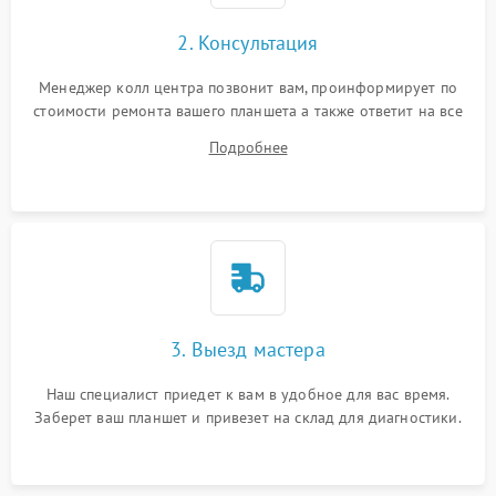
Сенсорное управление
2. Консультация
Проблемы с механикой
Менеджер колл центра позвонит вам, проинформирует по
стоимости ремонта вашего планшета а также ответит на все
Питание и аккумулятор
ваши вопросы.
Подробнее
Кнопки и органы управления
Звук и аудио
Камеры
ПО
3. Выезд мастера
Наш специалист приедет к вам в удобное для вас время.
Заберет ваш планшет и привезет на склад для диагностики.