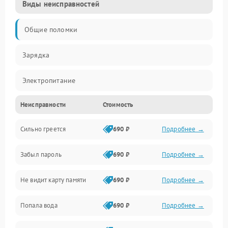
Виды неисправностей
Общие поломки
Зарядка
Электропитание
Неисправности
Стоимость
Экран и изображение
Сильно греется
690 ₽
Подробнее →
Дисплей
Забыл пароль
690 ₽
Подробнее →
Экран (дисплей)
Не видит карту памяти
690 ₽
Подробнее →
Связь
Попала вода
690 ₽
Подробнее →
Разговор (микрофон, динамик)