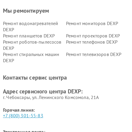
Мы ремонтируем
Ремонт водонагревателей
Ремонт мониторов DEXP
DEXP
Ремонт планшетов DEXP
Ремонт проекторов DEXP
Ремонт роботов-пылесосов
Ремонт телефонов DEXP
DEXP
Ремонт стиральных машин
Ремонт телевизоров DEXP
DEXP
Ремонт холодильников DEXP
Ремонт электросамокатов
DEXP
Контакты сервис центра
Ремонт серверов DEXP
Ремонт мини пк DEXP
Адрес сервисного центра DEXP:
г. Чебоксары, ул. Ленинского Комсомола, 21А
Горячая линия:
+7 (800) 301-55-83
Электронная почта: