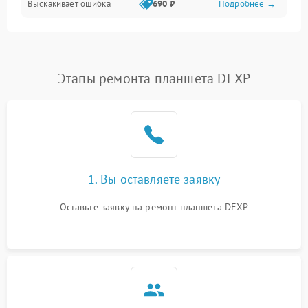
Выскакивает ошибка
690 ₽
Подробнее →
Перегрев и нестабильная работа
Влага и механические повреждения
Сеть и интернет
Этапы ремонта планшета DEXP
Зарядка и разъёмы
Программные сбои
1. Вы оставляете заявку
Память и данные
Оставьте заявку на ремонт планшета DEXP
Режим работы
Связь и беспроводные модули
Камера