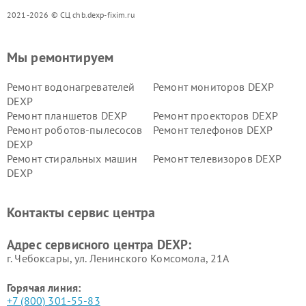
2021-2026 © СЦ chb.dexp-fixim.ru
Мы ремонтируем
Ремонт водонагревателей
Ремонт мониторов DEXP
DEXP
Ремонт планшетов DEXP
Ремонт проекторов DEXP
Ремонт роботов-пылесосов
Ремонт телефонов DEXP
DEXP
Ремонт стиральных машин
Ремонт телевизоров DEXP
DEXP
Ремонт холодильников DEXP
Ремонт электросамокатов
DEXP
Контакты сервис центра
Ремонт серверов DEXP
Ремонт мини пк DEXP
Адрес сервисного центра DEXP:
г. Чебоксары, ул. Ленинского Комсомола, 21А
Горячая линия:
+7 (800) 301-55-83