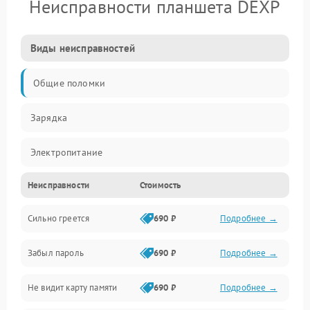
Неисправности планшета DEXP
Виды неисправностей
Общие поломки
Зарядка
Электропитание
Неисправности
Стоимость
Экран и изображение
Сильно греется
690 ₽
Подробнее →
Дисплей
Забыл пароль
690 ₽
Подробнее →
Экран (дисплей)
Не видит карту памяти
690 ₽
Подробнее →
Связь