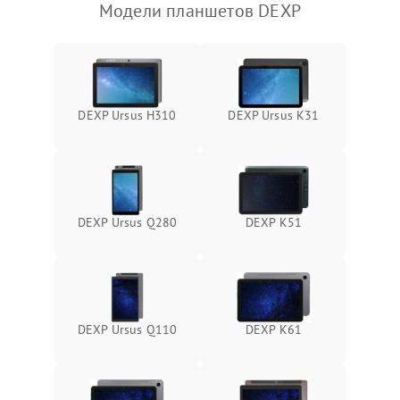
Модели планшетов DEXP
Камера
Сенсорное управление
Проблемы с механикой
DEXP Ursus H310
DEXP Ursus K31
Питание и аккумулятор
Кнопки и органы управления
DEXP Ursus Q280
DEXP K51
Звук и аудио
Камеры
DEXP Ursus Q110
DEXP K61
ПО