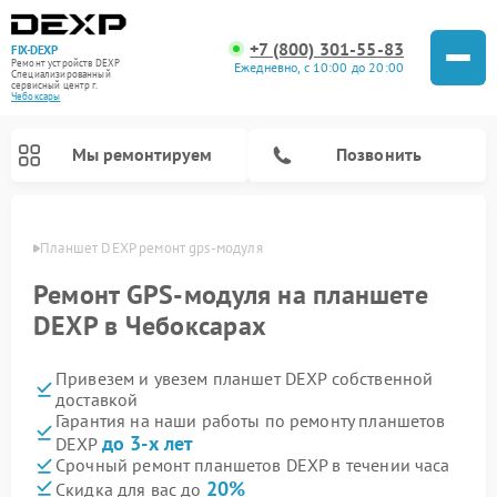
+7 (800) 301-55-83
FIX-DEXP
Ремонт устройств DEXP
Ежедневно, с 10:00 до 20:00
Специализированный
cервисный центр г.
Чебоксары
Мы ремонтируем
Позвонить
сарах
Планшет DEXP ремонт gps-модуля
Ремонт GPS-модуля на планшете
DEXP в Чебоксарах
Привезем и увезем планшет DEXP собственной
доставкой
Гарантия на наши работы по ремонту планшетов
до 3-х лет
DEXP
Ремонт электросамокатов DEXP
Ремонт роботов-пылесосов DEXP
Ремонт стиральных машин DEXP
Ремонт видеорегистраторов DEXP
Срочный ремонт планшетов DEXP в течении часа
20%
Скидка для вас до