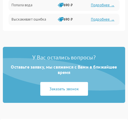
Попала вода
690 ₽
Подробнее →
Разговор (микрофон, динамик)
Выскакивает ошибка
690 ₽
Подробнее →
Перегрев и нестабильная работа
Влага и механические повреждения
Сеть и интернет
У Вас остались вопросы?
Зарядка и разъёмы
Оставьте заявку, мы свяжемся с Вами в ближайшее
время
Программные сбои
Заказать звонок
Память и данные
Режим работы
Связь и беспроводные модули