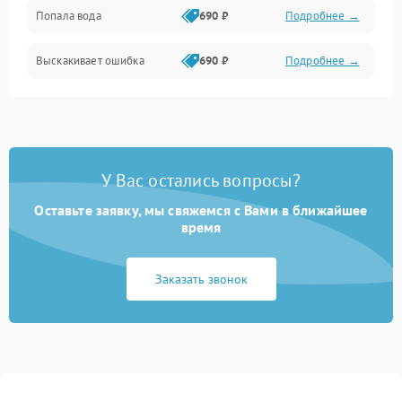
Попала вода
690 ₽
Подробнее →
Разговор (микрофон, динамик)
Выскакивает ошибка
690 ₽
Подробнее →
Перегрев и нестабильная работа
Влага и механические повреждения
Сеть и интернет
У Вас остались вопросы?
Зарядка и разъёмы
Оставьте заявку, мы свяжемся с Вами в ближайшее
время
Программные сбои
Заказать звонок
Память и данные
Режим работы
Связь и беспроводные модули