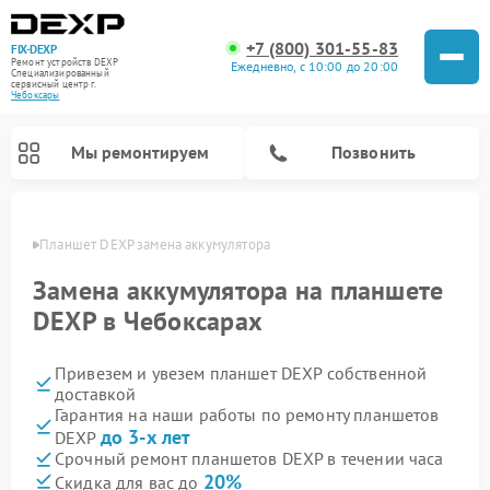
+7 (800) 301-55-83
FIX-DEXP
Ремонт устройств DEXP
Ежедневно, с 10:00 до 20:00
Специализированный
cервисный центр г.
Чебоксары
Мы ремонтируем
Позвонить
сарах
Планшет DEXP замена аккумулятора
Замена аккумулятора на планшете
DEXP в Чебоксарах
Привезем и увезем планшет DEXP собственной
доставкой
Гарантия на наши работы по ремонту планшетов
до 3-х лет
DEXP
Ремонт электросамокатов DEXP
Ремонт роботов-пылесосов DEXP
Ремонт стиральных машин DEXP
Ремонт видеорегистраторов DEXP
Срочный ремонт планшетов DEXP в течении часа
20%
Скидка для вас до