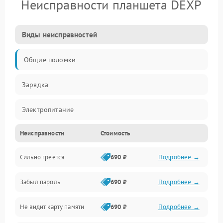
Неисправности планшета DEXP
Виды неисправностей
Общие поломки
Зарядка
Электропитание
Неисправности
Стоимость
Экран и изображение
Сильно греется
690 ₽
Подробнее →
Дисплей
Забыл пароль
690 ₽
Подробнее →
Экран (дисплей)
Не видит карту памяти
690 ₽
Подробнее →
Связь