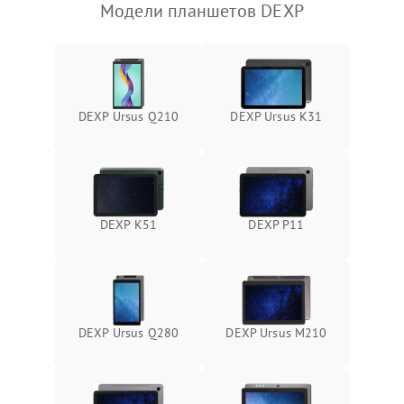
Модели планшетов DEXP
Камера
Сенсорное управление
Проблемы с механикой
DEXP Ursus Q210
DEXP Ursus K31
Питание и аккумулятор
Кнопки и органы управления
DEXP K51
DEXP P11
Звук и аудио
Камеры
DEXP Ursus Q280
DEXP Ursus M210
ПО