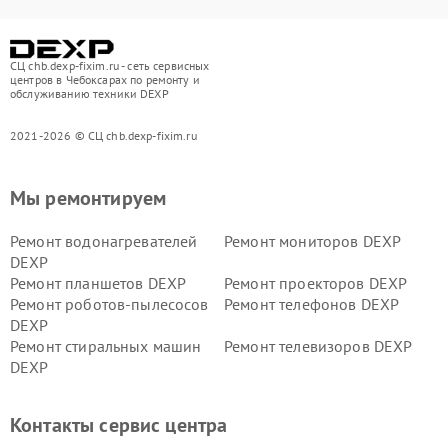
СЦ chb.dexp-fixim.ru - сеть сервисных
центров в Чебоксарах по ремонту и
обслуживанию техники DEXP
2021-2026 © СЦ chb.dexp-fixim.ru
Мы ремонтируем
Ремонт водонагревателей
Ремонт мониторов DEXP
DEXP
Ремонт планшетов DEXP
Ремонт проекторов DEXP
Ремонт роботов-пылесосов
Ремонт телефонов DEXP
DEXP
Ремонт стиральных машин
Ремонт телевизоров DEXP
DEXP
Ремонт холодильников DEXP
Ремонт электросамокатов
DEXP
Контакты сервис центра
Ремонт серверов DEXP
Ремонт мини пк DEXP