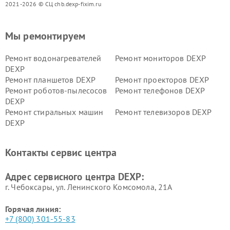
2021-2026 © СЦ chb.dexp-fixim.ru
Мы ремонтируем
Ремонт водонагревателей
Ремонт мониторов DEXP
DEXP
Ремонт планшетов DEXP
Ремонт проекторов DEXP
Ремонт роботов-пылесосов
Ремонт телефонов DEXP
DEXP
Ремонт стиральных машин
Ремонт телевизоров DEXP
DEXP
Ремонт холодильников DEXP
Ремонт электросамокатов
DEXP
Контакты сервис центра
Ремонт серверов DEXP
Ремонт мини пк DEXP
Адрес сервисного центра DEXP:
г. Чебоксары, ул. Ленинского Комсомола, 21А
Горячая линия:
+7 (800) 301-55-83