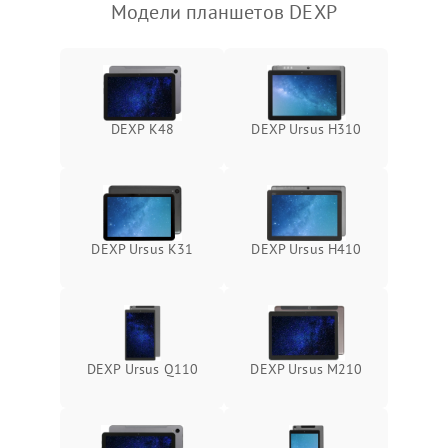
Модели планшетов DEXP
Камера
Сенсорное управление
Проблемы с механикой
DEXP K48
DEXP Ursus H310
Питание и аккумулятор
Кнопки и органы управления
DEXP Ursus K31
DEXP Ursus H410
Звук и аудио
Камеры
DEXP Ursus Q110
DEXP Ursus M210
ПО