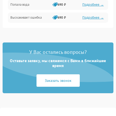
Попала вода
690 ₽
Подробнее →
Разговор (микрофон, динамик)
Выскакивает ошибка
690 ₽
Подробнее →
Перегрев и нестабильная работа
Влага и механические повреждения
Сеть и интернет
У Вас остались вопросы?
Зарядка и разъёмы
Оставьте заявку, мы свяжемся с Вами в ближайшее
время
Программные сбои
Заказать звонок
Память и данные
Режим работы
Связь и беспроводные модули