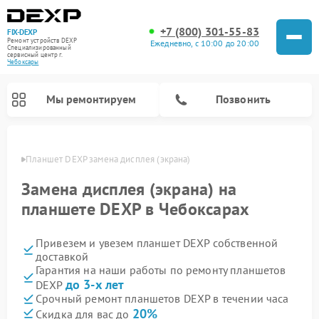
+7 (800) 301-55-83
FIX-DEXP
Ремонт устройств DEXP
Ежедневно, с 10:00 до 20:00
Специализированный
cервисный центр г.
Чебоксары
Мы ремонтируем
Позвонить
сарах
Планшет DEXP замена дисплея (экрана)
Замена дисплея (экрана) на
планшете DEXP в Чебоксарах
Привезем и увезем планшет DEXP собственной
доставкой
Гарантия на наши работы по ремонту планшетов
до 3-х лет
DEXP
Ремонт электросамокатов DEXP
Ремонт роботов-пылесосов DEXP
Ремонт стиральных машин DEXP
Ремонт видеорегистраторов DEXP
Срочный ремонт планшетов DEXP в течении часа
20%
Скидка для вас до