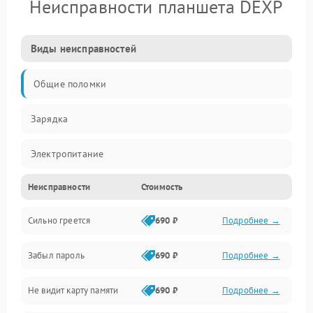
Неисправности планшета DEXP
Виды неисправностей
Общие поломки
Зарядка
Электропитание
Неисправности
Стоимость
Экран и изображение
Сильно греется
690 ₽
Подробнее →
Дисплей
Забыл пароль
690 ₽
Подробнее →
Экран (дисплей)
Не видит карту памяти
690 ₽
Подробнее →
Связь