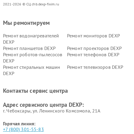
2021-2026 © СЦ chb.dexp-fixim.ru
Мы ремонтируем
Ремонт водонагревателей
Ремонт мониторов DEXP
DEXP
Ремонт планшетов DEXP
Ремонт проекторов DEXP
Ремонт роботов-пылесосов
Ремонт телефонов DEXP
DEXP
Ремонт стиральных машин
Ремонт телевизоров DEXP
DEXP
Ремонт холодильников DEXP
Ремонт электросамокатов
DEXP
Контакты сервис центра
Ремонт серверов DEXP
Ремонт мини пк DEXP
Адрес сервисного центра DEXP:
г. Чебоксары, ул. Ленинского Комсомола, 21А
Горячая линия:
+7 (800) 301-55-83