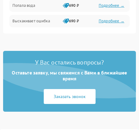
Попала вода
690 ₽
Подробнее →
Разговор (микрофон, динамик)
Выскакивает ошибка
690 ₽
Подробнее →
Перегрев и нестабильная работа
Влага и механические повреждения
Сеть и интернет
У Вас остались вопросы?
Зарядка и разъёмы
Оставьте заявку, мы свяжемся с Вами в ближайшее
время
Программные сбои
Заказать звонок
Память и данные
Режим работы
Связь и беспроводные модули