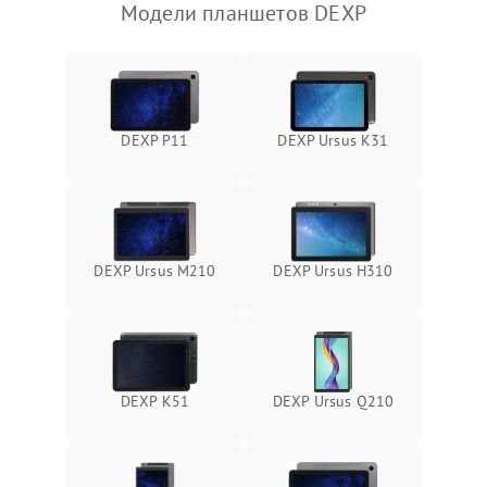
Модели планшетов DEXP
Камера
Сенсорное управление
Проблемы с механикой
DEXP P11
DEXP Ursus K31
Питание и аккумулятор
Кнопки и органы управления
DEXP Ursus M210
DEXP Ursus H310
Звук и аудио
Камеры
DEXP K51
DEXP Ursus Q210
ПО