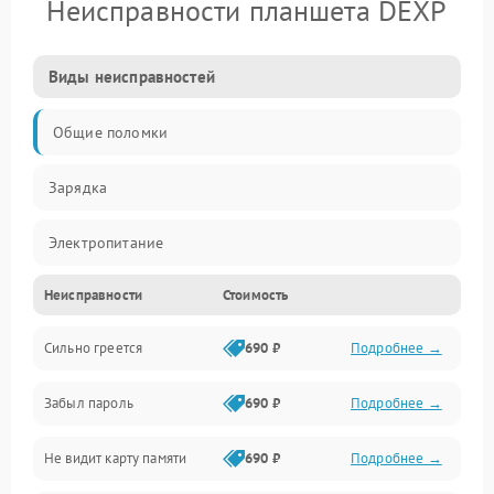
Неисправности планшета DEXP
Виды неисправностей
Общие поломки
Зарядка
Электропитание
Неисправности
Стоимость
Экран и изображение
Сильно греется
690 ₽
Подробнее →
Дисплей
Забыл пароль
690 ₽
Подробнее →
Экран (дисплей)
Не видит карту памяти
690 ₽
Подробнее →
Связь