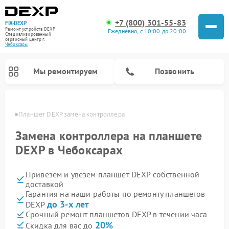
+7 (800) 301-55-83
FIX-DEXP
Ремонт устройств DEXP
Ежедневно, с 10:00 до 20:00
Специализированный
cервисный центр г.
Чебоксары
Мы ремонтируем
Позвонить
сарах
Планшет DEXP замена контроллера
Замена контроллера на планшете
DEXP в Чебоксарах
Привезем и увезем планшет DEXP собственной
доставкой
Гарантия на наши работы по ремонту планшетов
до 3-х лет
DEXP
Ремонт электросамокатов DEXP
Ремонт роботов-пылесосов DEXP
Ремонт стиральных машин DEXP
Ремонт видеорегистраторов DEXP
Срочный ремонт планшетов DEXP в течении часа
20%
Скидка для вас до