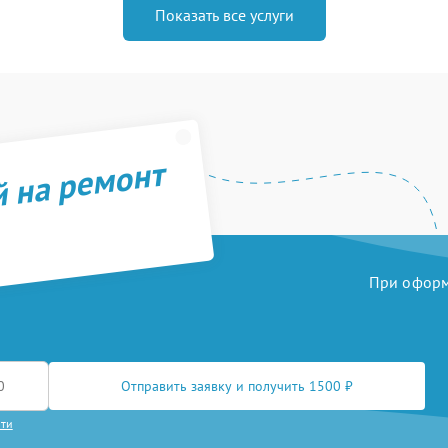
Показать все услуги
й на ремонт
При оформл
Отправить заявку и получить 1500 ₽
сти