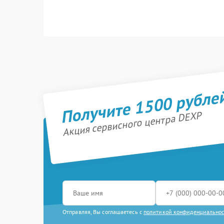
Получите 1500 рубле
Акция сервисного центра DEXP
Отправляя, Вы соглашаетесь с
политикой конфиденциально