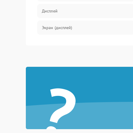
Дисплей
Экран (дисплей)
Связь
Разговор (микрофон, динамик)
?
Перегрев и нестабильная работа
Влага и механические повреждения
Сеть и интернет
Зарядка и разъёмы