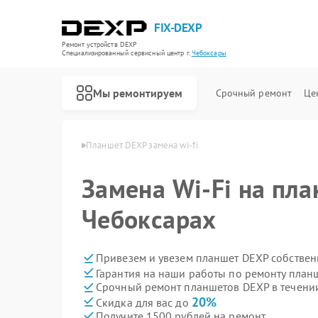
FIX-DEXP
Ремонт устройств DEXP
Специализированный cервисный центр г.
Чебоксары
Мы ремонтируем
Срочный ремонт
Це
 DEXP в Чебоксарах
Планшет DEXP замена wi-fi
Замена Wi-Fi на пл
Чебоксарах
Привезем и увезем планшет DEXP собствен
Гарантия на наши работы по ремонту пла
Срочный ремонт планшетов DEXP в течени
20%
Скидка для вас до
Получите 1500 рублей на ремонт
Ремонт водонагревателей DEXP
Ремонт роботов-пылесосов DEXP
Ремонт стиральных машин DEXP
Ремонт электросамокатов DEXP
Ремонт видеорегистраторов DEXP