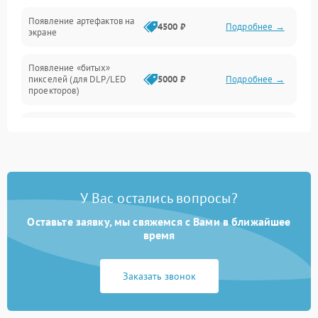
Неисправность звука
Появление артефактов на
4500 ₽
Подробнее →
экране
Появление «битых»
пикселей (для DLP/LED
5000 ₽
Подробнее →
проекторов)
Залипание изображения
4500 ₽
Подробнее →
(image retention)
Нестабильная яркость или
4000 ₽
Подробнее →
контраст
У Вас остались вопросы?
Неравномерная подсветка
Оставьте заявку, мы свяжемся с Вами в ближайшее
4500 ₽
Подробнее →
экрана
время
Не работает
Заказать звонок
автоматическая коррекция
3000 ₽
Подробнее →
трапеции (Keystone)