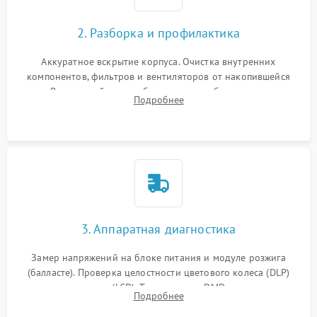
2. Разборка и профилактика
Аккуратное вскрытие корпуса. Очистка внутренних
компонентов, фильтров и вентиляторов от накопившейся
пыли. Визуальный осмотр блока питания, балласта лампы и
Подробнее
материнской платы на наличие прогаров или вздутых
элементов.
3. Аппаратная диагностика
Замер напряжений на блоке питания и модуле розжига
(балласте). Проверка целостности цветового колеса (DLP)
или поляризаторов (LCD). Тестирование DMD-чипа, датчиков
Подробнее
температуры и оптопар с помощью мультиметра и
осциллографа.