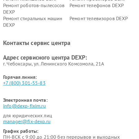
Ремонт роботов-пылесосов
Ремонт телефонов DEXP
DEXP
Ремонт стиральных машин
Ремонт телевизоров DEXP
DEXP
Ремонт холодильников DEXP
Ремонт электросамокатов
DEXP
Контакты сервис центра
Ремонт серверов DEXP
Ремонт мини пк DEXP
Адрес сервисного центра DEXP:
г. Чебоксары, ул. Ленинского Комсомола, 21А
Горячая линия:
+7 (800) 301-55-83
Электронная почта:
info@dexp-fixim.ru
для юридических лиц
manager@fix-dexp.ru
График работы:
ПН-ВСК с 9:00 до 21:00 без перерывов и выходных