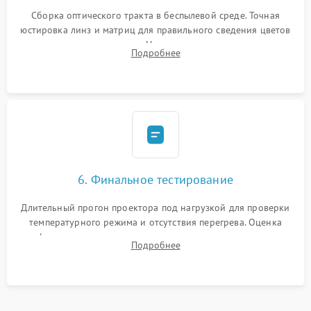
Сборка оптического тракта в беспылевой среде. Точная
юстировка линз и матриц для правильного сведения цветов
и устранения размытия. Надежное подключение всех
Подробнее
шлейфов, установка датчиков и закрытие корпуса
устройства.
6. Финальное тестирование
Длительный прогон проектора под нагрузкой для проверки
температурного режима и отсутствия перегрева. Оценка
фокуса, контрастности и цветопередачи на тестовых
Подробнее
таблицах. Проверка работы всех видеовходов и кнопок
управления.