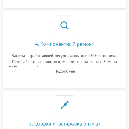
4. Компонентный ремонт
Замена выработавшей ресурс лампы или LED-источника.
Перепайка неисправных компонентов на платах. Замена
DMD-чипа при битых пикселях, установка нового цветового
Подробнее
колеса или восстановление сгоревших поляризационных
пленок.
5. Сборка и юстировка оптики