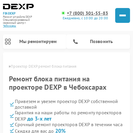
+7 (800) 301-55-83
FIX-DEXP
Ремонт устройств DEXP
Ежедневно, с 10:00 до 20:00
Специализированный
cервисный центр г.
Чебоксары
Мы ремонтируем
Позвонить
сарах
Проектор DEXP ремонт блока питания
Ремонт блока питания на
проекторе DEXP в Чебоксарах
Привезем и увезем проектор DEXP собственной
доставкой
Гарантия на наши работы по ремонту проекторов
до 3-х лет
DEXP
Ремонт электросамокатов DEXP
Ремонт роботов-пылесосов DEXP
Ремонт стиральных машин DEXP
Ремонт видеорегистраторов DEXP
Срочный ремонт проекторов DEXP в течении часа
20%
Скидка для вас до