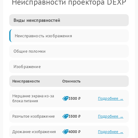
Неисправности проектора DEXP
Виды неисправностей
Неисправность изображения
Общие поломки
Изображение
Неисправности
Стоимость
Лампа подсветки
Мерцание экрана из-за
Неисправность управления и интерфейсов
3500 ₽
Подробнее →
блока питания
Прочие неисправности
Размытое изображение
3500 ₽
Подробнее →
Режим работы
Дрожание изображения
4000 ₽
Подробнее →