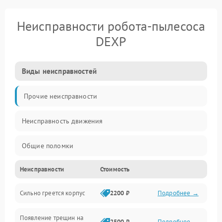
Неисправности робота-пылесоса
DEXP
Виды неисправностей
Прочие неисправности
Неисправность движения
Общие поломки
Неисправности
Стоимость
Неисправность датчиков
Сильно греется корпус
2200 ₽
Подробнее →
Неисправность программного обеспечения
Появление трещин на
Проблемы с сигналом
2500 ₽
Подробнее →