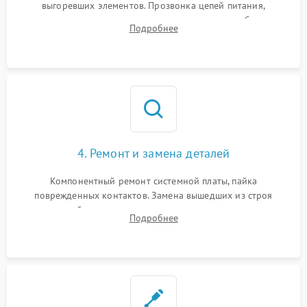
выгоревших элементов. Прозвонка цепей питания,
тестирование приводных моторов колес и турбины
Подробнее
всасывания. Оценка состояния оптических и инфракрасных
датчиков, а также механизма лазерного дальномера.
4. Ремонт и замена деталей
Компонентный ремонт системной платы, пайка
поврежденных контактов. Замена вышедших из строя
двигателей, изношенного аккумулятора, неисправного
Подробнее
лидара или помпы подачи воды. Восстановление шлейфов и
устранение последствий попадания влаги.