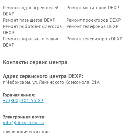
Ремонт водонагревателей
Ремонт мониторов DEXP
DEXP
Ремонт планшетов DEXP
Ремонт проекторов DEXP
Ремонт роботов-пылесосов
Ремонт телефонов DEXP
DEXP
Ремонт стиральных машин
Ремонт телевизоров DEXP
DEXP
Ремонт холодильников DEXP
Ремонт электросамокатов
DEXP
Контакты сервис центра
Ремонт серверов DEXP
Ремонт мини пк DEXP
Адрес сервисного центра DEXP:
г. Чебоксары, ул. Ленинского Комсомола, 21А
Горячая линия:
+7 (800) 301-55-83
Электронная почта:
info@dexp-fixim.ru
для юридических лиц