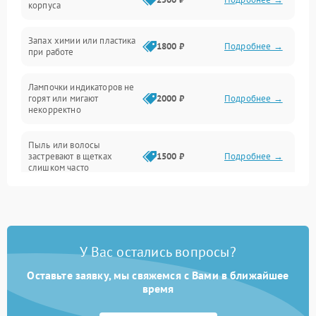
корпуса
Неисправность резервуаров и систем подачи воды
Запах химии или пластика
1800 ₽
Подробнее →
при работе
Проблемы с механикой
Лампочки индикаторов не
горят или мигают
2000 ₽
Подробнее →
Батарея
некорректно
Режим работы
Пыль или волосы
застревают в щетках
1500 ₽
Подробнее →
слишком часто
Программные сбои
У Вас остались вопросы?
Оставьте заявку, мы свяжемся с Вами в ближайшее
время