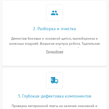
2. Разборка и очистка
Демонтаж боковых и основной щеток, пылесборника и
колесных модулей. Вскрытие корпуса робота. Тщательная
очистка внутренних полостей, шестерней и плат от
Подробнее
скопившейся пыли, волос и шерсти животных с
использованием сжатого воздуха и щеток.
3. Глубокая дефектовка компонентов
Проверка материнской платы на наличие окислений и