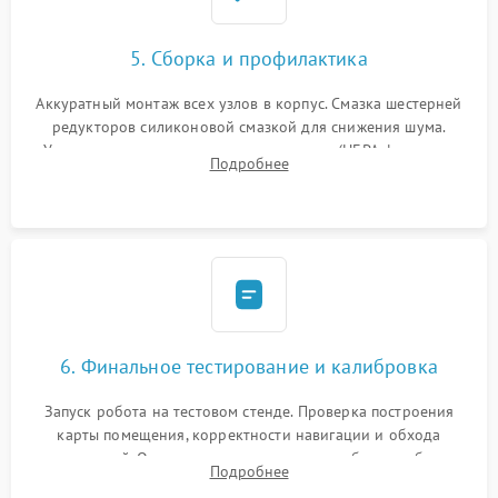
5. Сборка и профилактика
Аккуратный монтаж всех узлов в корпус. Смазка шестерней
редукторов силиконовой смазкой для снижения шума.
Установка новых расходных материалов (HEPA-фильтров,
Подробнее
микрофибры, щеток). Надежная фиксация разъемов и
проверка герметичности водяного контура.
6. Финальное тестирование и калибровка
Запуск робота на тестовом стенде. Проверка построения
карты помещения, корректности навигации и обхода
препятствий. Оценка силы всасывания и работы турбины.
Подробнее
Тестирование автоматического возврата на док-станцию и