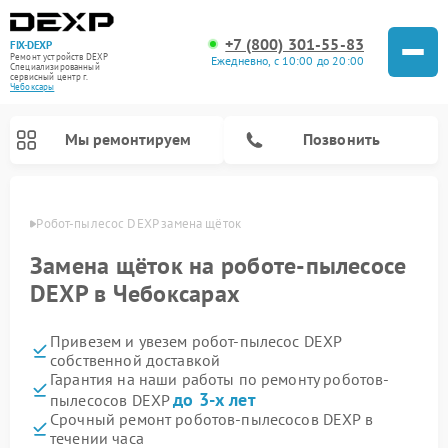
+7 (800) 301-55-83
FIX-DEXP
Ремонт устройств DEXP
Ежедневно, с 10:00 до 20:00
Специализированный
cервисный центр г.
Чебоксары
Мы ремонтируем
Позвонить
сарах
Робот-пылесос DEXP замена щёток
Замена щёток на роботе-пылесосе
DEXP в Чебоксарах
Привезем и увезем робот-пылесос DEXP
собственной доставкой
Гарантия на наши работы по ремонту роботов-
до 3-х лет
пылесосов DEXP
Ремонт электросамокатов DEXP
Ремонт стиральных машин DEXP
Ремонт видеорегистраторов DEXP
Срочный ремонт роботов-пылесосов DEXP в
течении часа