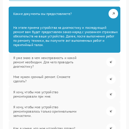
Какие документы вы предоставляете?
На этапе приема устройства на диагностику и последующий
ремонт вам будет предоставлен заказ-наряд с указанием страховых
обязательств на ваше устройство. Далее, после выполнения работ
по ремонту техники, вы получите акт выполненных работ и
гарантийный талон.
Я уже знаю в чем неисправность и какой
ремонт необходим. Для чего проводить
диагностику?
Мне нужен срочный ремонт. Сможете
сделать?
Я хочу, чтобы мое устройство
ремонтировали при мне.
Я хочу, чтобы мое устройство
ремонтировалось только оригинальными
запчастями.
Как я узнаю, что мое устройство готово?