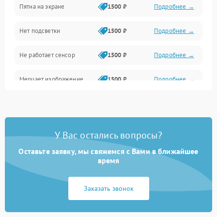
Пятна на экране
1500 ₽
Подробнее →
Проблемы с питанием, зарядкой и аккумулятором
Нет подсветки
1500 ₽
Подробнее →
Проблемы с работой системы, корпусом и другие
Не работает сенсор
1500 ₽
Подробнее →
Мерцает изображение
1500 ₽
Подробнее →
Не работает 3D Touch
2400 ₽
Подробнее →
Не работает Face ID
4000 ₽
Подробнее →
У Вас остались вопросы?
Оставьте заявку, мы свяжемся с Вами в ближайшее
время
Заказать звонок