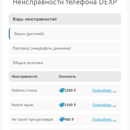
Неисправности телефона DEXP
Виды неисправностей
Экран (дисплей)
Разговор (микрофон, динамик)
Общие поломки
Неисправности
Стоимость
Проблемы связи
Разбито стекло
1500 ₽
Подробнее →
Камеры
Разбит экран
1500 ₽
Подробнее →
Проблемы с дисплеем и сенсором
Не гаснет при разговоре
400 ₽
Подробнее →
Зарядка