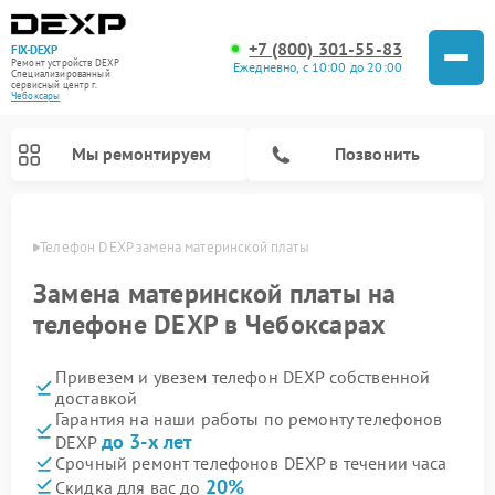
+7 (800) 301-55-83
FIX-DEXP
Ремонт устройств DEXP
Ежедневно, с 10:00 до 20:00
Специализированный
cервисный центр г.
Чебоксары
Мы ремонтируем
Позвонить
сарах
Телефон DEXP замена материнской платы
Замена материнской платы на
телефоне DEXP в Чебоксарах
Привезем и увезем телефон DEXP собственной
доставкой
Гарантия на наши работы по ремонту телефонов
до 3-х лет
DEXP
Ремонт роботов-пылесосов DEXP
Ремонт электросамокатов DEXP
Ремонт стиральных машин DEXP
Ремонт видеорегистраторов DEXP
Срочный ремонт телефонов DEXP в течении часа
20%
Скидка для вас до