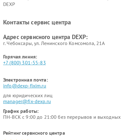
DEXP
Ремонт холодильников DEXP
Ремонт электросамокатов
DEXP
Контакты сервис центра
Ремонт серверов DEXP
Ремонт мини пк DEXP
Адрес сервисного центра DEXP:
г. Чебоксары, ул. Ленинского Комсомола, 21А
Горячая линия:
+7 (800) 301-55-83
Электронная почта:
info@dexp-fixim.ru
для юридических лиц
manager@fix-dexp.ru
График работы:
ПН-ВСК с 9:00 до 21:00 без перерывов и выходных
Рейтинг сервисного центра