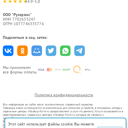
4.9-5.0
ООО "Русервис"
ИНН 7702633247
ОГРН 1077746335776
Поделиться в соц. сетях:
Мы принимаем
все формы оплаты
Политика конфиденциальности
Вся информация на сайте носит исключительно справочный характер.
Товарные знаки используются исключительно для описания устройств, в отношении которых
сервисные центры chb.dexp-fixim.ru предоставляют услуги по ремонту. Услуги оказываются в
неавторизованных сервисных центрах chb.dexp-fixim.ru, которые не связаны с
правообладателями товарных знаков или их официальными представителями.
Ремонт осуществляется для устройств, уже введенных в гражданский оборот в соответствии
Этот сайт использует файлы cookie. Вы можете
со статьей 1487 ГК РФ.