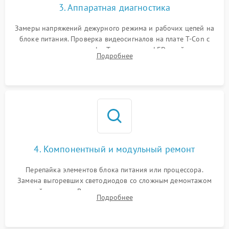
3. Аппаратная диагностика
Замеры напряжений дежурного режима и рабочих цепей на
блоке питания. Проверка видеосигналов на плате T-Con с
помощью осциллографа. Тестирование LED-драйвера и
Подробнее
светодиодных планок подсветки мультиметром.
4. Компонентный и модульный ремонт
Перепайка элементов блока питания или процессора.
Замена выгоревших светодиодов со сложным демонтажом
хрупкой матрицы. Восстановление поврежденных дорожек,
Подробнее
прошивка микросхем памяти EEPROM