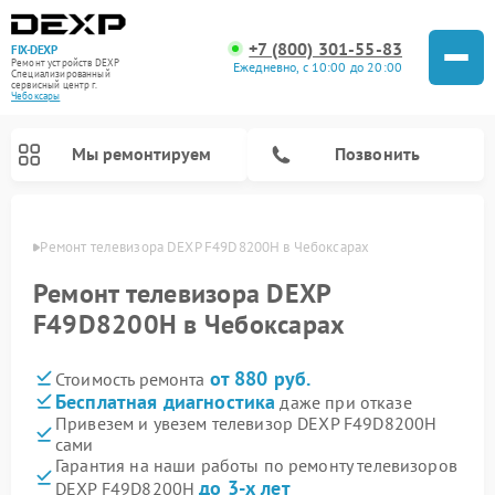
+7 (800) 301-55-83
FIX-DEXP
Ремонт устройств DEXP
Ежедневно, с 10:00 до 20:00
Специализированный
cервисный центр г.
Чебоксары
Мы ремонтируем
Позвонить
сарах
Ремонт телевизора DEXP F49D8200H в Чебоксарах
Ремонт телевизора DEXP
F49D8200H в Чебоксарах
от 880 руб.
Стоимость ремонта
Бесплатная диагностика
даже при отказе
Привезем и увезем телевизор DEXP F49D8200H
сами
Ремонт роботов-пылесосов DEXP
Ремонт стиральных машин DEXP
Ремонт электросамокатов DEXP
Ремонт видеорегистраторов DEXP
Гарантия на наши работы по ремонту телевизоров
до 3-х лет
DEXP F49D8200H