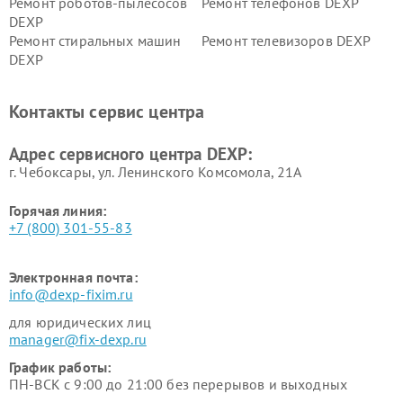
Ремонт роботов-пылесосов
Ремонт телефонов DEXP
DEXP
Ремонт стиральных машин
Ремонт телевизоров DEXP
DEXP
Ремонт холодильников DEXP
Ремонт электросамокатов
DEXP
Контакты сервис центра
Ремонт серверов DEXP
Ремонт мини пк DEXP
Адрес сервисного центра DEXP:
г. Чебоксары, ул. Ленинского Комсомола, 21А
Горячая линия:
+7 (800) 301-55-83
Электронная почта:
info@dexp-fixim.ru
для юридических лиц
manager@fix-dexp.ru
График работы:
ПН-ВСК с 9:00 до 21:00 без перерывов и выходных