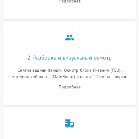
Подробнее
источников сигнала для выявления симптомов поломки.
2. Разборка и визуальный осмотр
Снятие задней панели. Осмотр блока питания (PSU),
материнской платы (MainBoard) и платы T-Con на вздутые
конденсаторы, прогары, окисления и микротрещины.
Подробнее
Проверка надежности фиксации и целостности шлейфов.