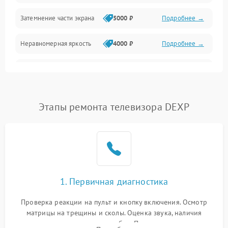
Механические повреждения
Затемнение части экрана
5000 ₽
Подробнее →
Программное обеспечение
Неравномерная яркость
4000 ₽
Подробнее →
Корпус и механика
Выгорание матрицы
6000 ₽
Подробнее →
Пульт и управление
Этапы ремонта телевизора DEXP
Сеть и подключения
Аудио
Сетевая
1. Первичная диагностика
Проверка реакции на пульт и кнопку включения. Осмотр
матрицы на трещины и сколы. Оценка звука, наличия
подсветки и индикаторов ошибок. Подключение тестовых