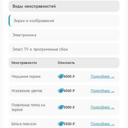
Виды неисправностей
Экран и изображение
Электроника
Smart TV и программные сбои
Неисправности
Стоимость
Питание и запуск
Мерцание экрана
4000 ₽
Подробнее →
Подсветка и LED-модули
Искажение цветов
4500 ₽
Подробнее →
Звук и аудиосистема
Появление пятен на
Сигнал и приём каналов
5000 ₽
Подробнее →
экране
Разъёмы и интерфейсы
Битые пиксели
5500 ₽
Подробнее →