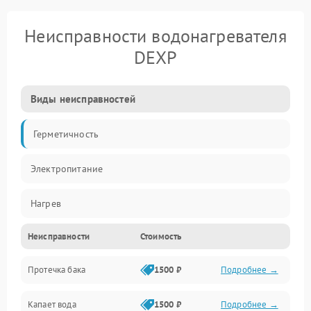
Неисправности водонагревателя
DEXP
Виды неисправностей
Герметичность
Электропитание
Нагрев
Неисправности
Стоимость
Датчики
Протечка бака
1500 ₽
Подробнее →
Механика
Капает вода
1500 ₽
Подробнее →