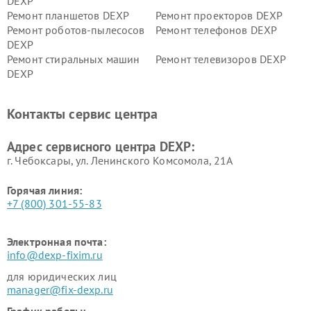
DEXP
Ремонт планшетов DEXP
Ремонт проекторов DEXP
Ремонт роботов-пылесосов
Ремонт телефонов DEXP
DEXP
Ремонт стиральных машин
Ремонт телевизоров DEXP
DEXP
Ремонт холодильников DEXP
Ремонт электросамокатов
DEXP
Контакты сервис центра
Ремонт серверов DEXP
Ремонт мини пк DEXP
Адрес сервисного центра DEXP:
г. Чебоксары, ул. Ленинского Комсомола, 21А
Горячая линия:
+7 (800) 301-55-83
Электронная почта:
info@dexp-fixim.ru
для юридических лиц
manager@fix-dexp.ru
График работы: