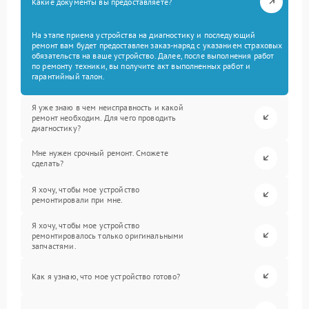
Какие документы вы предоставляете?
На этапе приема устройства на диагностику и последующий
ремонт вам будет предоставлен заказ-наряд с указанием страховых
обязательств на ваше устройство. Далее, после выполнения работ
по ремонту техники, вы получите акт выполненных работ и
гарантийный талон.
Я уже знаю в чем неисправность и какой
ремонт необходим. Для чего проводить
диагностику?
Мне нужен срочный ремонт. Сможете
сделать?
Я хочу, чтобы мое устройство
ремонтировали при мне.
Я хочу, чтобы мое устройство
ремонтировалось только оригинальными
запчастями.
Как я узнаю, что мое устройство готово?