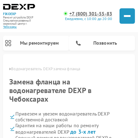
+7 (800) 301-55-83
FIX-DEXP
Ремонт устройств DEXP
Ежедневно, с 10:00 до 20:00
Специализированный
cервисный центр г.
Чебоксары
Мы ремонтируем
Позвонить
сарах
Водонагреватель DEXP замена фланца
Замена фланца на
водонагревателе DEXP в
Чебоксарах
Привезем и увезем водонагреватель DEXP
собственной доставкой
Гарантия на наши работы по ремонту
Ремонт электросамокатов DEXP
Ремонт роботов-пылесосов DEXP
Ремонт стиральных машин DEXP
Ремонт видеорегистраторов DEXP
до 3-х лет
водонагревателей DEXP
Срочный ремонт водонагревателей DEXP в